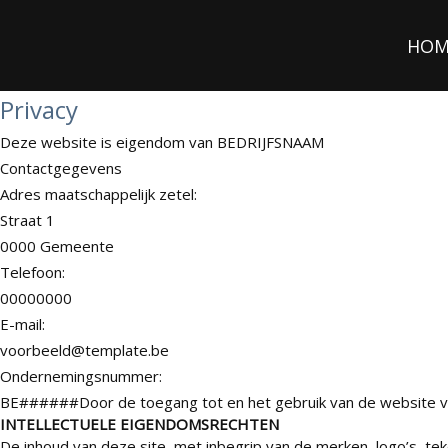
HOM
Privacy
Deze website is eigendom van BEDRIJFSNAAM
Contactgegevens
Adres maatschappelijk zetel:
Straat 1
0000 Gemeente
Telefoon:
00000000
E-mail:
voorbeeld@template.be
Ondernemingsnummer:
BE######Door de toegang tot en het gebruik van de website verk
INTELLECTUELE EIGENDOMSRECHTEN
De inhoud van deze site, met inbegrip van de merken, logo’s, tek